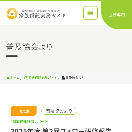
会員専用
普及協会より
ホーム
/
家族信託実務ガイド
/
普及協会より
普及協会より
一般公開
#家族信託研修レポート
2025年度 第2回フォロー研修報告