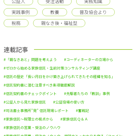
公証人
受注活動
実務知識
実践事例
教養
普及協会より
税務
親なき後・福祉型
連載記事
#「親なきあと」問題を考えよう
#コーディネーターの立場から
#ゼロから始める家族信託・生前対策コンサルティング講座
#信託の歴史「長い月日をかけ築き上げられてきたその経緯を知る」
#信託契約書に潜む注意すべき条項徹底解説
#信託契約書のチェックポイント
#先駆者たちの「教訓」事例
#公証人から見た家族信託
#公証役場の使い方
#司法書士事務所"発" 信託現場レポート
#奮戦記
#家族信託～税理士の視点から
#家族信託Ｑ＆Ａ
#家族信託の営業・受注のノウハウ
#家族信託の営業・受注のノウハウ 相談のとっかかりを作る（ファイン