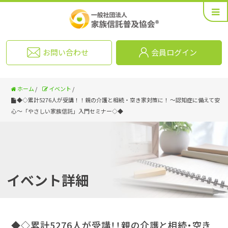
お問い合わせ
会員ログイン
ホーム
/
イベント
/
◆◇累計5276人が受講！！親の介護と相続・空き家対策に！ ～認知症に備えて安
心～「やさしい家族信託」入門セミナー◇◆
イベント詳細
◆◇累計5276人が受講！！親の介護と相続・空き