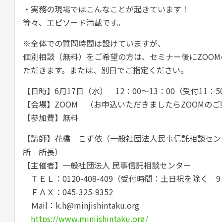
・実務の現場ではこんなことが起きています！
等々、エピソード満載です。
※全体での質問時間は設けていますが、
個別相談（無料）をご希望の方は、セミナー後にZOO
ただきます。または、別日でご指定ください。
【日時】6月17日（水） 12：00～13：00（受付11：5
【会場】ZOOM （お申込いただきましたらZOOMの
【参加費】無料
【講師】花橋 こず依（一般社団法人民事信託相談セン
所 所長）
【主催者】一般社団法人 民事信託相談センター
ＴＥＬ：0120-408-409（受付時間：土日祝を除く 9：
ＦＡＸ：045-325-9352
Ｍail：k.h@minjishintaku.org
https://www.minjishintaku.org/